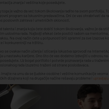
entacija znanja i veština koje posedujete.
 toga je važno da već tokom školovanja radite na svom portfoliju. To
zovni program sa iskusnim predavačima. Oni će vas ohrabrivati da rad
s poslovnih zahteva i umetničkih sklonosti.
d talenta i znanja koja ćete dobiti tokom školovanja, važno je da st
nim uslovima rada. Najbolji efekat ćete postići radom sa mentorima, 
raksu. Na ovaj način ćete u potpunosti biti spremni za sve izazove koj
e i konkurentniji na tržištu.
vo se ovakav način učenja i sticanja iskustva sprovodi na InternetAcad
ja u nastavku karijere. Ono što će vas dodatno izdvojiti u odnosu na 
 posedujete. Uz bogat portfolio i potvrde poznavanja rada u tražen
esionalnog rada izuzetno traženi od strane poslodavaca.
, imajte na umu da se ljudske osobine i veštine komunikacije veoma ce
ičkih dizajnera koji na drugačije načine rešavaju probleme i
upravljaj