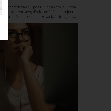
ov za napredovanje u poslu. Sticanjem iskustva
rektora, kreativnog direktora ili šefa dizajnera.
 za kreativni proces realizovanja želje klijenta.