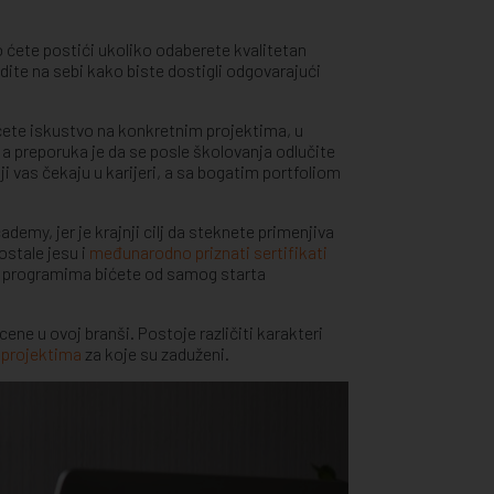
 ćete postići ukoliko odaberete kvalitetan
ite na sebi kako biste dostigli odgovarajući
ičete iskustvo na konkretnim projektima, u
a preporuka je da se posle školovanja odlučite
i vas čekaju u karijeri, a sa bogatim portfoliom
emy, jer je krajnji cilj da steknete primenjiva
ostale jesu i
međunarodno priznati sertifikati
im programima bićete od samog starta
ne u ovoj branši. Postoje različiti karakteri
u projektima
za koje su zaduženi.