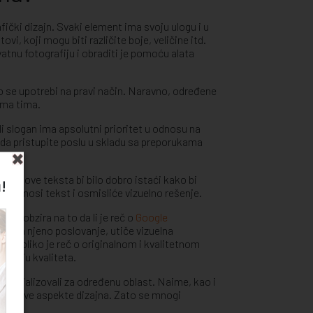
ički dizajn. Svaki element ima svoju ulogu i u
i, koji mogu biti različite boje, veličine itd.
tnu fotografiju i obraditi je pomoću alata
ako se upotrebi na pravi način. Naravno, određene
vima tima.
i slogan ima apsolutni prioritet u odnosu na
o da pristupite poslu u skladu sa preporukama
 delove teksta bi bilo dobro istaći kako bi
!
 koju nosi tekst i osmisliće vizuelno rešenje.
bez obzira na to da li je reč o
Google
i na njeno poslovanje, utiče vizuelna
a. Ukoliko je reč o originalnom i kvalitetnom
ranciju kvaliteta.
specijalizovali za određenu oblast. Naime, kao i
e u sve aspekte dizajna. Zato se mnogi