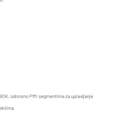
MBOK, odnosno PMI segmentima za upravljanje
jektima