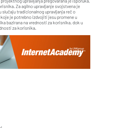
projektnog upravljanja pregovarana je isporuka,
risnika. Za agilno upravljanje svojstvena je
slučaju tradicionalnog upravljanja reč o
koje je potrebno izdvojiti jesu promene u
ka bazirana na vrednosti za korisnika, dok u
dnosti za korisnika.
l.