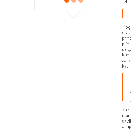
tehn
Mogu
stavl
prin
prin
ulog
kont
zahv
kval
Za r
mena
akci
adap