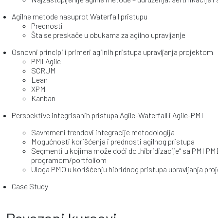
Agilne metode nasuprot Waterfall pristupu
Prednosti
Šta se preskače u obukama za agilno upravljanje
Osnovni principi i primeri agilnih pristupa upravljanja projektom
PMI Agile
SCRUM
Lean
XPM
Kanban
Perspektive integrisanih pristupa Agile-Waterfall i Agile-PMI
Savremeni trendovi integracije metodologija
Mogućnosti korišćenja i prednosti agilnog pristupa
Segmenti u kojima može doći do „hibridizacije” sa PMI P
programom/portfoliom
Uloga PMO u korišćenju hibridnog pristupa upravljanja pro
Case Study
Povezani kursevi