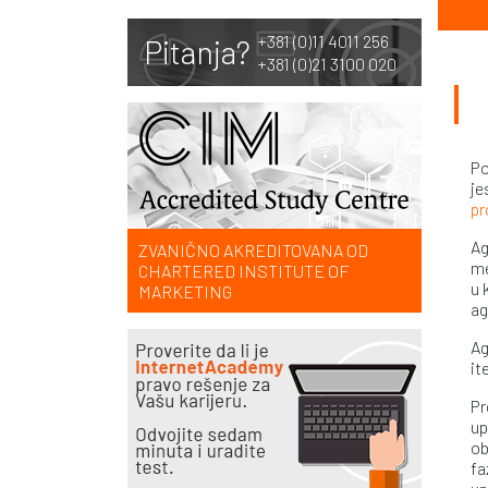
+381 (0)11 4011 256
Pitanja?
+381 (0)21 3100 020
Po
je
pr
Ag
ZVANIČNO AKREDITOVANA OD
me
CHARTERED INSTITUTE OF
u 
MARKETING
ag
Ag
it
Pr
up
ob
fa