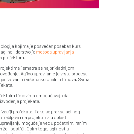
dologija kojima je posvećen poseban kurs
 agilno liderstvo je
metoda upravljanja
nja projektom.
projektima i smatra se najprikladnijom
ovođenje. Agilno upravljanje je vrsta procesa
anizovanih i višefunkcionalnih timova. Svrha
ojekata.
 projektnim timovima omogućavaju da
 izvođenja projekata.
ealizaciji projekata. Tako se praksa agilnog
otrebljava i na projektima u oblasti
m upravljanju moguće je već u početnim, ranim
 želi postići. Osim toga, agilnost u