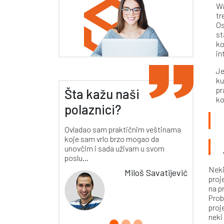
Wa
tr
Os
st
ko
in
Je
ku
pr
Šta kažu naši
ko
polaznici?
Ovladao sam praktičnim veštinama
koje sam vrlo brzo mogao da
unovčim i sada uživam u svom
poslu...
Neki
Miloš Savatijević
proj
na p
Prob
proj
neki