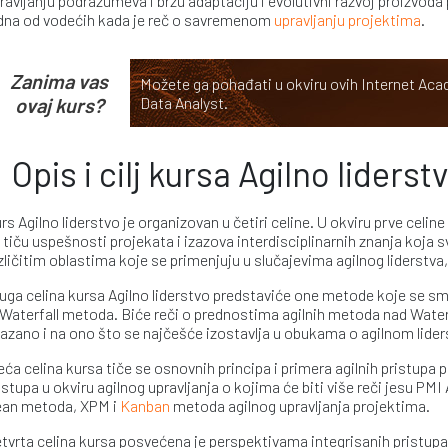
ravljanju podrazumeva i brzu adaptaciju i evolutivni razvoj proizvod
dna od vodećih kada je reč o savremenom
upravljanju projektima
.
Zanima vas
Možete ga pohađati u okviru ovih Internet A
ovaj kurs?
Data Analyst
.
Opis i cilj kursa Agilno liderst
rs Agilno liderstvo je organizovan u četiri celine. U okviru prve celi
 tiču uspešnosti projekata i izazova interdisciplinarnih znanja koja s
zličitim oblastima koje se primenjuju u slučajevima agilnog liderstv
uga celina kursa Agilno liderstvo predstaviće one metode koje se sm
 Waterfall metoda. Biće reči o prednostima agilnih metoda nad Water
azano i na ono što se najčešće izostavlja u obukama o agilnom liders
eća celina kursa tiče se osnovnih principa i primera agilnih pristupa 
istupa u okviru agilnog upravljanja o kojima će biti više reči jesu PMI 
an metoda, XPM i
Kanban
metoda agilnog upravljanja projektima.
tvrta celina kursa posvećena je perspektivama integrisanih pristupa 