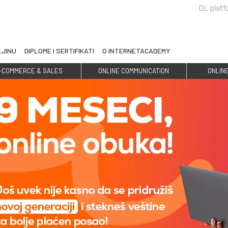
DL plat
LJINU
DIPLOME I SERTIFIKATI
O INTERNETACADEMY
-COMMERCE & SALES
ONLINE COMMUNICATION
ONLIN