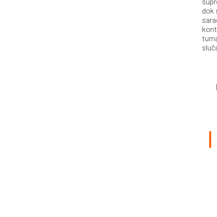
supr
dok 
sara
kont
tuma
sluč