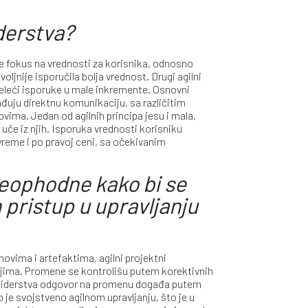
iderstva?
je fokus na vrednosti za korisnika, odnosno
voljnije isporučila bolja vrednost. Drugi agilni
 deleći isporuke u male inkremente. Osnovni
rađuju direktnu komunikaciju, sa različitim
ma. Jedan od agilnih principa jesu i mala,
uče iz njih. Isporuka vrednosti korisniku
vreme i po pravoj ceni, sa očekivanim
neophodne kako bi se
 pristup u upravljanju
novima i artefaktima, agilni projektni
njima. Promene se kontrolišu putem korektivnih
og liderstva odgovor na promenu događa putem
o je svojstveno agilnom upravljanju, što je u