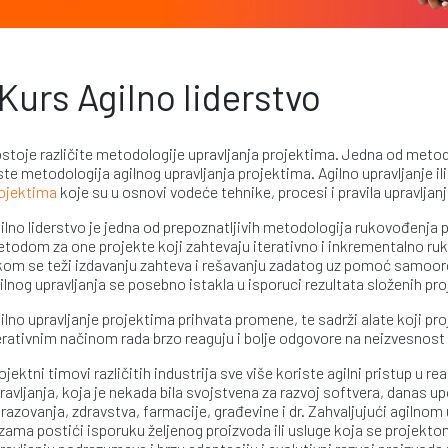
Kurs Agilno liderstvo
stoje različite metodologije upravljanja projektima. Jedna od meto
ste metodologija agilnog upravljanja projektima. Agilno upravljanje ili
ojektima
koje su u osnovi vodeće tehnike, procesi i pravila upravlja
ilno liderstvo je jedna od prepoznatljivih metodologija rukovođenja 
todom za one projekte koji zahtevaju iterativno i inkrementalno ruk
kom se teži izdavanju zahteva i rešavanju zadatog uz pomoć samoorg
ilnog upravljanja se posebno istakla u isporuci rezultata složenih pr
ilno upravljanje projektima prihvata promene, te sadrži alate koji
erativnim načinom rada brzo reaguju i bolje odgovore na neizvesnost
ojektni timovi različitih industrija sve više koriste agilni pristup u r
ravljanja, koja je nekada bila svojstvena za razvoj softvera, danas up
razovanja, zdravstva, farmacije, građevine i dr. Zahvaljujući agilno
zama postići isporuku željenog proizvoda ili usluge koja se projektom