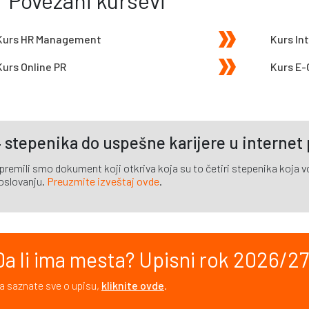
Kurs HR Management
Kurs Int
Kurs Online PR
Kurs E
 stepenika do uspešne karijere u internet
premili smo dokument koji otkriva koja su to četiri stepenika koja vod
oslovanju.
Preuzmite izveštaj ovde
.
Da li ima mesta? Upisni rok 2026/27.
a saznate sve o upisu,
kliknite ovde
.