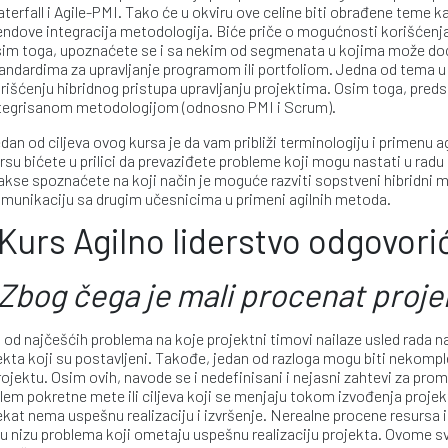
terfall i Agile-PMI. Tako će u okviru ove celine biti obrađene teme 
endove integracija metodologija. Biće priče o mogućnosti korišćenja
im toga, upoznaćete se i sa nekim od segmenata u kojima može doći 
andardima za upravljanje programom ili portfoliom. Jedna od tema u o
rišćenju hibridnog pristupa upravljanju projektima. Osim toga, predst
tegrisanom metodologijom (odnosno PMI i Scrum).
dan od ciljeva ovog kursa je da vam približi terminologiju i primenu 
rsu bićete u prilici da prevaziđete probleme koji mogu nastati u radu 
akse spoznaćete na koji način je moguće razviti sopstveni hibridni mod
munikaciju sa drugim učesnicima u primeni agilnih metoda.
Kurs Agilno liderstvo odgovori
Zbog čega je mali procenat proje
 od najčešćih problema na koje projektni timovi nailaze usled rada na 
ekta koji su postavljeni. Takođe, jedan od razloga mogu biti nekompl
rojektu. Osim ovih, navode se i nedefinisani i nejasni zahtevi za p
lem pokretne mete ili ciljeva koji se menjaju tokom izvođenja projek
ekat nema uspešnu realizaciju i izvršenje. Nerealne procene resur
 u nizu problema koji ometaju uspešnu realizaciju projekta. Ovome s