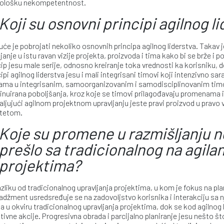
ološku nekompetentnost.
Koji su osnovni principi agilnog l
će je pobrojati nekoliko osnovnih principa agilnog liderstva. Takav 
janje u istu ravan vizije projekta, proizvoda i tima kako bi se brže i po
cip jesu male serije, odnosno kreiranje toka vrednosti ka korisniku,
cipi agilnog liderstva jesu i mali integrisani timovi koji intenzivno sa
ama u integrisanim, samoorganizovanim i samodisciplinovanim timovi
inuirana poboljšanja, kroz koje se timovi prilagođavaju promenama i 
aljujući agilnom projektnom upravljanju jeste pravi proizvod u pravo 
itetom.
Koje su promene u razmišljanju 
prešlo sa tradicionalnog na agilan
projektima?
azliku od tradicionalnog upravljanja projektima, u kom je fokus na pla
džment usredsređuje se na zadovoljstvo korisnika i interakciju sa 
ja u okviru tradicionalnog upravljanja projektima, dok se kod agiln
tivne akcije. Progresivna obrada i parcijalno planiranje jesu nešto št