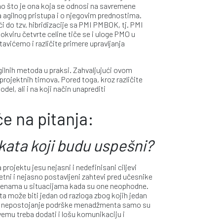
kao što je ona koja se odnosi na savremene
 agilnog pristupa i o njegovim prednostima.
do tzv. hibridizacije sa PMI PMBOK, tj. PMI
kviru četvrte celine tiče se i uloge PMO u
avićemo i različite primere upravljanja
agilnih metoda u praksi. Zahvaljujući ovom
projektnih timova. Pored toga, kroz različite
el, ali i na koji način unaprediti
će na pitanja:
kata koji budu uspešni?
projektu jesu nejasni i nedefinisani ciljevi
etni i nejasno postavljeni zahtevi pred učesnike
romenama u situacijama kada su one neophodne.
ta može biti jedan od razloga zbog kojih jedan
sa i nepostojanje podrške menadžmenta samo su
vemu treba dodati i lošu komunikaciju i