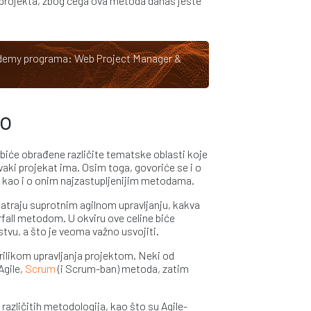
a projekta, zbog čega ova metoda danas jeste
cademy programa:
Web Project Manager &
vo
ne biće obrađene različite tematske oblasti koje
vaki projekat ima. Osim toga, govoriće se i o
a, kao i o onim najzastupljenijim metodama.
atraju suprotnim agilnom upravljanju, kakva
fall metodom. U okviru ove celine biće
tvu, a što je veoma važno usvojiti.
prilikom upravljanja projektom. Neki od
Agile,
Scrum
(i Scrum-ban) metoda, zatim
različitih metodologija, kao što su Agile-