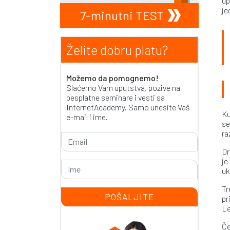
up
je
7-minutni TEST
Želite dobru platu?
Možemo da pomognemo!
Slaćemo Vam uputstva, pozive na
besplatne seminare i vesti sa
InternetAcademy. Samo unesite Vaš
Ku
e-mail i ime.
se
ra
Dr
je
uk
Tr
pr
Le
Če