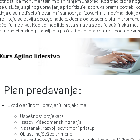
otnosti sa monumentalnim planiranjem unapred. Kod tradicionalnog 
se u slučaju agilnog upravljanja prioritizuje isporuka prema potrebi ko
dnja u samodisciplinovanim i samoorganizovanim timovima, dok je u 
roli koja se odvija odozgo nadole. Jedna od posebno bitnih promena 
čenju metrika. Kod agilnog liderstva smatra se da je suštinska metri
aju tradicionalnog upravljanja projektima nema kontrole dodatne vre
Plan predavanja:
Uvod o agilnom upravljanju projektima
Uspešnost projekata
Izazovi višedomenskih znanja
Nastanak, razvoj, savremeni pristup
Oblasti najčešće primene
Najzastupljenije agilne metode – udruženja, sertifikacije i s