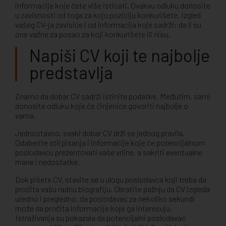
informacije koje ćete više isticati. Ovakvu odluku donosite
u zavisnosti od toga za koju poziciju konkurišete. Izgled
vašeg CV-ja zavisiće i od informacija koje sadrži: da li su
one važne za posao za koji konkurišete ili nisu.
Napiši CV koji te najbolje
predstavlja
Znamo da dobar CV sadrži istinite podatke. Međutim, sami
donosite odluku koje će činjenice govoriti najbolje o
vama.
Jednostavno, svaki dobar CV drži se jednog pravila.
Odaberite stil pisanja i informacije koje će potencijalnom
poslodavcu prezentovati vaše vrline, a sakriti eventualne
mane i nedostatke.
Dok pišete CV, stavite se u ulogu poslodavca koji treba da
pročita vašu radnu biografiju. Obratite pažnju da CV izgleda
uredno i pregledno, da poslodavac za nekoliko sekundi
može da pročita informacije koje ga interesuju.
Istraživanja su pokazala da potencijalni poslodavac