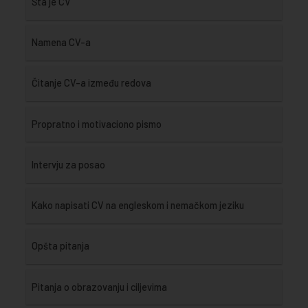
Šta je CV
Namena CV-a
Čitanje CV-a između redova
Propratno i motivaciono pismo
Intervju za posao
Kako napisati CV na engleskom i nemačkom jeziku
Opšta pitanja
Pitanja o obrazovanju i ciljevima