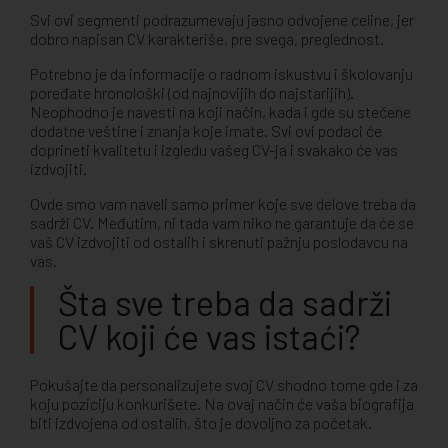
Svi ovi segmenti podrazumevaju jasno odvojene celine, jer
dobro napisan CV karakteriše, pre svega, preglednost.
Potrebno je da informacije o radnom iskustvu i školovanju
poređate hronološki (od najnovijih do najstarijih).
Neophodno je navesti na koji način, kada i gde su stečene
dodatne veštine i znanja koje imate. Svi ovi podaci će
doprineti kvalitetu i izgledu vašeg CV-ja i svakako će vas
izdvojiti.
Ovde smo vam naveli samo primer koje sve delove treba da
sadrži CV. Međutim, ni tada vam niko ne garantuje da će se
vaš CV izdvojiti od ostalih i skrenuti pažnju poslodavcu na
vas.
Šta sve treba da sadrži
CV koji će vas istaći?
Pokušajte da personalizujete svoj CV shodno tome gde i za
koju poziciju konkurišete. Na ovaj način će vaša biografija
biti izdvojena od ostalih, što je dovoljno za početak.