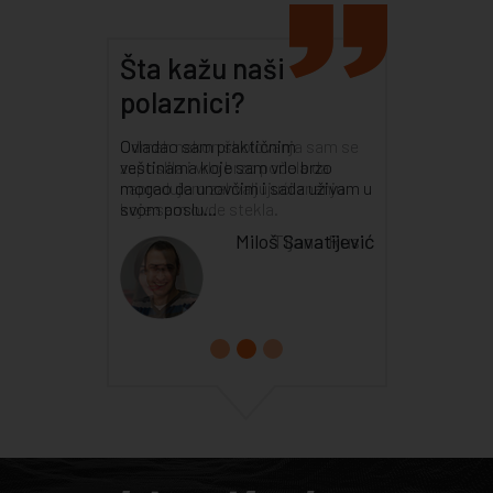
Šta kažu naši
polaznici?
Odmah nakon školovanja sam se
zaposlila i vrlo brzo počela da
napredujem zahvaljujući znanju
koje sam ovde stekla.
Tijana Rusić