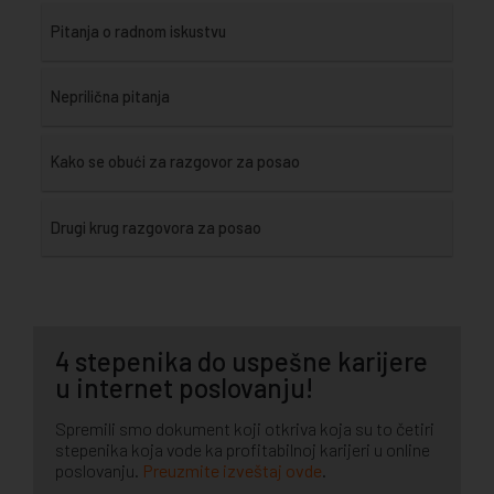
Pitanja o radnom iskustvu
Neprilična pitanja
Kako se obući za razgovor za posao
Drugi krug razgovora za posao
4 stepenika do uspešne karijere
u internet poslovanju!
Spremili smo dokument koji otkriva koja su to četiri
stepenika koja vode ka profitabilnoj karijeri u online
poslovanju.
Preuzmite izveštaj ovde
.