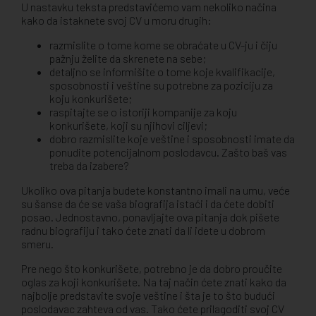
U nastavku teksta predstavićemo vam nekoliko načina
kako da istaknete svoj CV u moru drugih:
razmislite o tome kome se obraćate u CV-ju i čiju
pažnju želite da skrenete na sebe;
detaljno se informišite o tome koje kvalifikacije,
sposobnosti i veštine su potrebne za poziciju za
koju konkurišete;
raspitajte se o istoriji kompanije za koju
konkurišete, koji su njihovi ciljevi;
dobro razmislite koje veštine i sposobnosti imate da
ponudite potencijalnom poslodavcu. Zašto baš vas
treba da izabere?
Ukoliko ova pitanja budete konstantno imali na umu, veće
su šanse da će se vaša biografija istaći i da ćete dobiti
posao. Jednostavno, ponavljajte ova pitanja dok pišete
radnu biografiju i tako ćete znati da li idete u dobrom
smeru.
Pre nego što konkurišete, potrebno je da dobro proučite
oglas za koji konkurišete. Na taj način ćete znati kako da
najbolje predstavite svoje veštine i šta je to što budući
poslodavac zahteva od vas. Tako ćete prilagoditi svoj CV