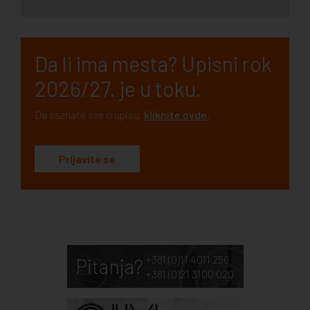
Da li ima mesta? Upisni rok
2026/27. je u toku.
Da saznate sve o upisu,
kliknite ovde
.
Prijavite se
+381 (0)11 4011 256
Pitanja?
+381 (0)21 3100 020