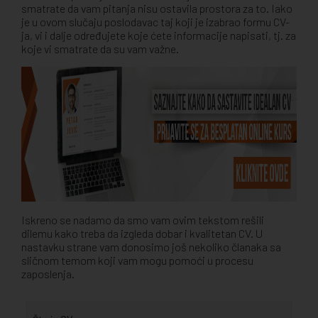
smatrate da vam pitanja nisu ostavila prostora za to. Iako
je u ovom slučaju poslodavac taj koji je izabrao formu CV-
ja, vi i dalje određujete koje ćete informacije napisati, tj. za
koje vi smatrate da su vam važne.
Iskreno se nadamo da smo vam ovim tekstom rešili
dilemu kako treba da izgleda dobar i kvalitetan CV. U
nastavku strane vam donosimo još nekoliko članaka sa
sličnom temom koji vam mogu pomoći u procesu
zaposlenja.