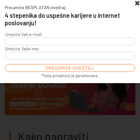
Preuzmite BESPLATAN izveštaj:
4 stepenika do uspešne karijere u internet
poslovanju!
+381 (0)11 4011 256
Unesite Vaš e-mail:
+381 (0)11 7856 156
Unesite Vaše ime:
E-COMMERCE & SALES
ONLINE COMMUNICATION
ONLINE ADVERTISING
E-BUSINESS & E-MARKETING
*Vaša privatnost je garantovana.
Kako napraviti