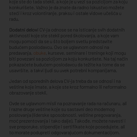
koje ste do tada stekli, a koje je u vezi sa pozicijom za koju
konkurišete. Važno je da znate da radno iskustvo možete
steći i kroz volontiranje, praksu i ostale vidove učešća u
radu.
Dodatni delovi
CV-ja odnose se na isticanje svih dodatnih
aktivnosti koje ste stekli pored školovanja, a koje vam
mogu pomoći da se u što boljem svetlu predstavite
budućem poslodavcu. Ovo se uglavnom odnosi na
predavanja,
obuke
, kurseve, seminare i treninge koji mogu
biti povezani sa pozicijom za koju konkuršete. Na taj način
pokazaćete budućem poslodavcu da težite ka tome da se
usavršite, a takvi ljudi su uvek potrebni kompanijama.
Jedan od sporednih delova CV-ja treba da se odnosi i na
veštine koje imate, a koje ste kroz formalno ili neformalno
obrazovanje stekli.
Ovde se uglavnom misli na poznavanje rada na računaru, ali
i razne druge veštine koje su sastavni deo modernog
poslovanja (liderske sposobnosti, veštine pregovaranja,
moć prezentovanja i tako dalje). Takođe, možete navesti i
sve preporuke, stipendije i sertifikate koje posedujete, ali
to morate podupreti odgovarajućom dokumentacijom.