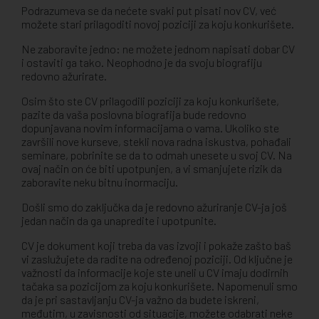
Podrazumeva se da nećete svaki put pisati nov CV, već
možete stari prilagoditi novoj poziciji za koju konkurišete.
Ne zaboravite jedno: ne možete jednom napisati dobar CV
i ostaviti ga tako. Neophodno je da svoju biografiju
redovno ažurirate.
Osim što ste CV prilagodili poziciji za koju konkurišete,
pazite da vaša poslovna biografija bude redovno
dopunjavana novim informacijama o vama. Ukoliko ste
završili nove kurseve, stekli nova radna iskustva, pohađali
seminare, pobrinite se da to odmah unesete u svoj CV. Na
ovaj način on će biti upotpunjen, a vi smanjujete rizik da
zaboravite neku bitnu inormaciju.
Došli smo do zaključka da je redovno ažuriranje CV-ja još
jedan način da ga unapredite i upotpunite.
CV je dokument koji treba da vas izvoji i pokaže zašto baš
vi zaslužujete da radite na određenoj poziciji. Od ključne je
važnosti da informacije koje ste uneli u CV imaju dodirnih
tačaka sa pozicijom za koju konkurišete. Napomenuli smo
da je pri sastavljanju CV-ja važno da budete iskreni,
međutim, u zavisnosti od situacije, možete odabrati neke