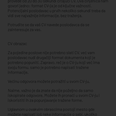
provede od 20 do 30 sekundi čitajući CV. Ova činjenica nam
govori jedno: format CV-ja je od ključne važnosti.
Potencijalni poslodavac u prvih nekoliko sekundi treba da
vidi sve najvažnije informacije, bez traženja.
Potrudite se da vaš CV navede poslodavca da se
zainteresuje za vas.
CV obrazac
Za pojedine poslove nije potrebno slati CV, već vam
poslodavac nudi drugačiji format dokumenta koji je
potrebno popuniti. Zapravo, reč je o CV-ju koji već ima
svoju formu, samo je potrebno napisati tražene
informacije.
Većinu odgovora možete potražiti u svom CV-ju.
Naime, važno je da znate da nije poželjno da samo
iskopirate odgovore. Možete ih pronaći u svom CV-ju i
iskoristiti ih za popunjavanje tražene forme.
Uglavnom u ovakvim obrascima postoji mesto gde
možete napisati još neke informacije o sebi, ukoliko