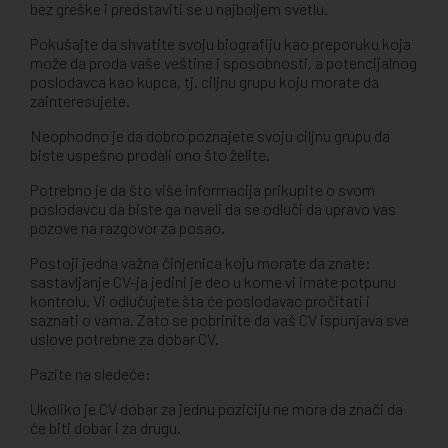
bez greške i predstaviti se u najboljem svetlu.
Pokušajte da shvatite svoju biografiju kao preporuku koja
može da proda vaše veštine i sposobnosti, a potencijalnog
poslodavca kao kupca, tj. ciljnu grupu koju morate da
zainteresujete.
Neophodno je da dobro poznajete svoju ciljnu grupu da
biste uspešno prodali ono što želite.
Potrebno je da što više informacija prikupite o svom
poslodavcu da biste ga naveli da se odluči da upravo vas
pozove na razgovor za posao.
Postoji jedna važna činjenica koju morate da znate:
sastavljanje CV-ja jedini je deo u kome vi imate potpunu
kontrolu. Vi odlučujete šta će poslodavac pročitati i
saznati o vama. Zato se pobrinite da vaš CV ispunjava sve
uslove potrebne za dobar CV.
Pazite na sledeće:
Ukoliko je CV dobar za jednu poziciju ne mora da znači da
će biti dobar i za drugu.