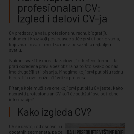
profesionalan CV:
Izgled i delovi CV-ja
CV predstavlja vašu profesionalnu radnu biografiju,
dokument kroz koji poslodavac stiče prvi utisak o vama,
koji vas u prvom trenutku mora pokazati u najboljem
svetlu.
Naime, svaki CV mora da zadovolji određenu formu i da
prati određena pravila bez obzira na to što svako od nas
ima drugačiji stil pisanja. Mnogima koji prvi put pišu radnu
biografiju ovo može biti velika prepreka.
Pitanje koje muči sve one koji prvi put pišu CV jeste: kako
napraviti profesionalan CV koji će sadržati sve potrebne
informacije?
Kako izgleda CV?
CV se sastoji od osnovnih i
dodatnih segmenata, pa će i