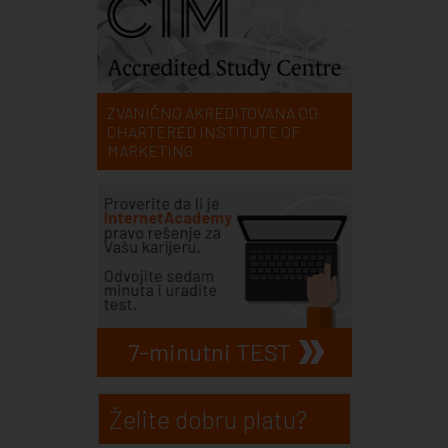
ZVANIČNO AKREDITOVANA OD
CHARTERED INSTITUTE OF
MARKETING
7-minutni TEST
Želite dobru platu?