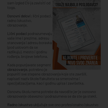
sam izgled CV-ja zavisiti od
toga.
Osnovni delovi:
lični podaci,
radno iskustvo,
obrazovanje.
Lični podaci
podrazumevaju
vaše ime i prezime, adresu
stanovanja i adresu boravka
(pod uslovom da se
razlikuju), mesto i godinu
rođenja, brojeve telefona.
Kada popunjavate segment
obrazovanje,
potrebno je
popuniti sve stepene obrazovanja koje ste završili,
napisati naziv škole/fakulteta sa smerovima i
specijalizacijama, kao i godinu upisa i završetka.
Osnovnu školu nema potrebe da navodite jer je osnovno
obrazovanje obavezno i podrazumeva se da ste ga stekli.
Radno iskustvo
uključuje sve ono profesionalno iskustvo